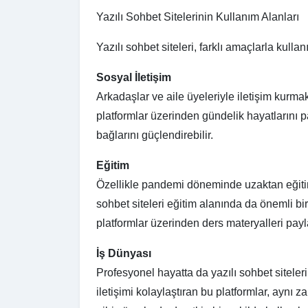
Yazılı Sohbet Sitelerinin Kullanım Alanları
Yazılı sohbet siteleri, farklı amaçlarla kullan
Sosyal İletişim
Arkadaşlar ve aile üyeleriyle iletişim kurmak i
platformlar üzerinden gündelik hayatlarını pay
bağlarını güçlendirebilir.
Eğitim
Özellikle pandemi döneminde uzaktan eğitim
sohbet siteleri eğitim alanında da önemli b
platformlar üzerinden ders materyalleri payla
İş Dünyası
Profesyonel hayatta da yazılı sohbet siteler
iletişimi kolaylaştıran bu platformlar, aynı