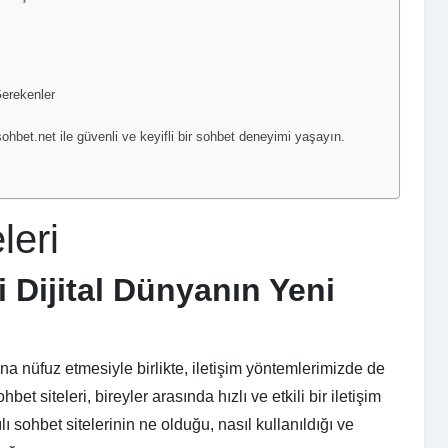
Gerekenler
sohbet.net ile güvenli ve keyifli bir sohbet deneyimi yaşayın.
leri
i Dijital Dünyanın Yeni
a nüfuz etmesiyle birlikte, iletişim yöntemlerimizde de
et siteleri, bireyler arasında hızlı ve etkili bir iletişim
ı sohbet sitelerinin ne olduğu, nasıl kullanıldığı ve