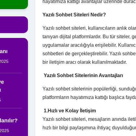
hayatımıza kattığı avantajlar üzerinde durac
Yazılı Sohbet Siteleri Nedir?
Yazılı sohbet siteleri, kullanıcıların anlık o
tanıyan dijital platformlardır. Bu tür siteler
uygulamalar aracılığıyla erişilebilir. Kullanı
anı
sohbetleri de gerçekleştirebilir. Yazılı soh
2025
bir iletişim aracı olarak kullanılmaktadır.
Yazılı Sohbet Sitelerinin Avantajları
ve
Yazılı sohbet sitelerinin popülerliği, sundu
ı
platformların hayatımıza kattığı başlıca fayd
5
1.Hızlı ve Kolay İletişim
Yazılı sohbet siteleri, mesajların anında ile
anılır?
hızlı bir bilgi paylaşımına ihtiyaç duyulduğ
 2025