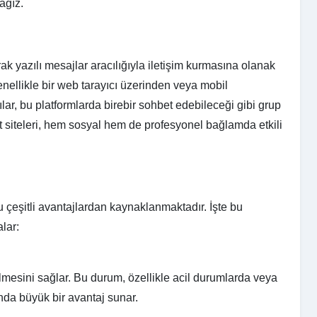
ağız.
larak yazılı mesajlar aracılığıyla iletişim kurmasına olanak
, genellikle bir web tarayıcı üzerinden veya mobil
cılar, bu platformlarda birebir sohbet edebileceği gibi grup
bet siteleri, hem sosyal hem de profesyonel bağlamda etkili
ğu çeşitli avantajlardan kaynaklanmaktadır. İşte bu
alar:
tilmesini sağlar. Bu durum, özellikle acil durumlarda veya
unda büyük bir avantaj sunar.