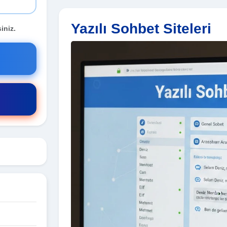
Yazılı Sohbet Siteleri
iniz.