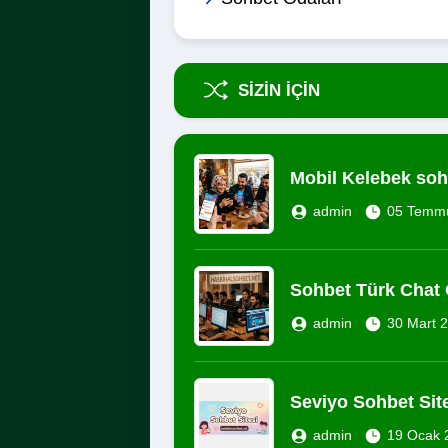
SIZIN İÇIN
Mobil Kelebek soh
admin
05 Temm
Sohbet Türk Chat 
admin
30 Mart 
Seviyo Sohbet Sit
admin
19 Ocak 