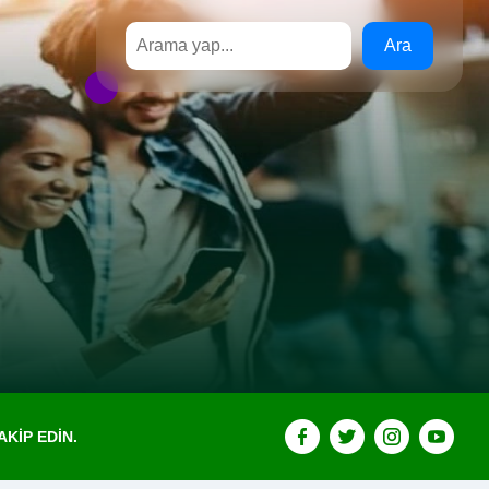
Ara
KIP EDIN.