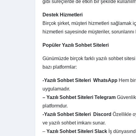
gibi süreçlerde de etkin bir şekilde kullanılm
Destek Hizmetleri
Birçok şirket, müşteri hizmetleri sağlamak iç
hizmetleri sayesinde müşteriler, sorunlarını hı
Popüler Yazılı Sohbet Siteleri
Günümüzde birçok farklı yazılı sohbet sites
bazı platformlar:
-Yazılı Sohbet Siteleri WhatsApp
Hem bire
uygulamadır.
– Yazılı Sohbet Siteleri Telegram
Güvenlik 
platformdur.
-Yazılı Sohbet Siteleri Discord
Özellikle o
ve yazılı sohbet imkanı sunar.
–
Yazılı Sohbet Siteleri Slack
İş dünyasında 