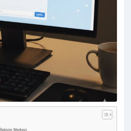
 İletişim Merkezi