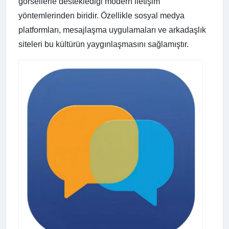
görsellerle desteklediği modern iletişim
yöntemlerinden biridir. Özellikle sosyal medya
platformları, mesajlaşma uygulamaları ve arkadaşlık
siteleri bu kültürün yaygınlaşmasını sağlamıştır.