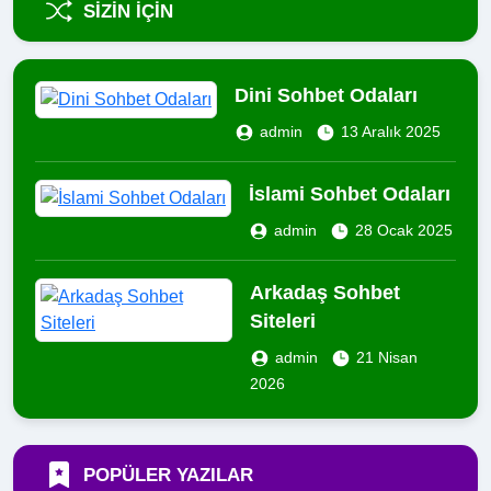
SIZIN İÇIN
Dini Sohbet Odaları
admin
13 Aralık 2025
İslami Sohbet Odaları
admin
28 Ocak 2025
Arkadaş Sohbet
Siteleri
admin
21 Nisan
2026
POPÜLER YAZILAR