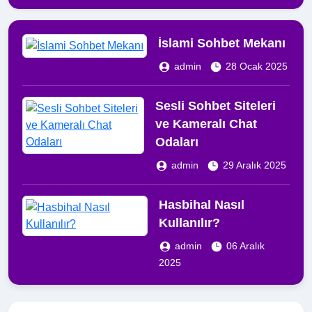
İslami Sohbet Mekanı
admin
28 Ocak 2025
Sesli Sohbet Siteleri
ve Kameralı Chat
Odaları
admin
29 Aralık 2025
Hasbihal Nasıl
Kullanılır?
admin
06 Aralık
2025