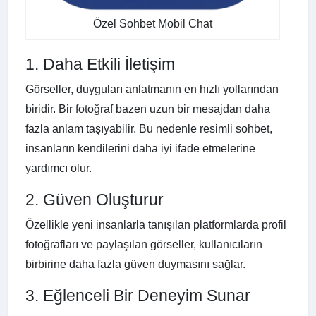
Özel Sohbet Mobil Chat
1. Daha Etkili İletişim
Görseller, duyguları anlatmanın en hızlı yollarından
biridir. Bir fotoğraf bazen uzun bir mesajdan daha
fazla anlam taşıyabilir. Bu nedenle resimli sohbet,
insanların kendilerini daha iyi ifade etmelerine
yardımcı olur.
2. Güven Oluşturur
Özellikle yeni insanlarla tanışılan platformlarda profil
fotoğrafları ve paylaşılan görseller, kullanıcıların
birbirine daha fazla güven duymasını sağlar.
3. Eğlenceli Bir Deneyim Sunar