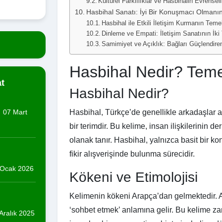
Kültürel Farklılıklar ve Hasbihalin Evrensell
Hasbihal Sanatı: İyi Bir Konuşmacı Olmanın
Hasbihal ile Etkili İletişim Kurmanın Temel
Dinleme ve Empati: İletişim Sanatının İki
Samimiyet ve Açıklık: Bağları Güçlendire
Hasbihal Nedir? Teme
t
Hasbihal Nedir?
Hasbihal, Türkçe’de genellikle arkadaşlar a
07 Mart
bir terimdir. Bu kelime, insan ilişkilerinin 
olanak tanır. Hasbihal, yalnızca basit bir
fikir alışverişinde bulunma sürecidir.
Ocak 2026
Kökeni ve Etimolojisi
Kelimenin kökeni Arapça’dan gelmektedir. A
‘sohbet etmek’ anlamına gelir. Bu kelime z
Aralık 2025