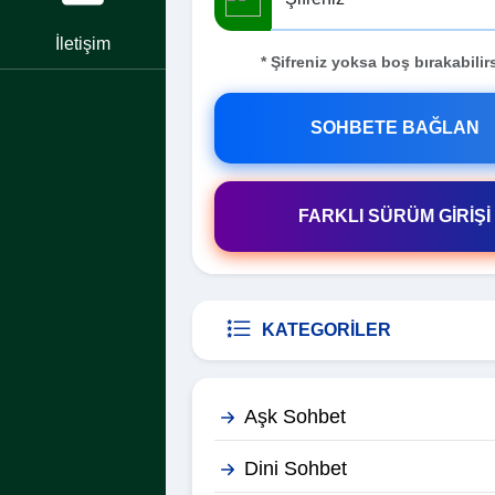
İletişim
* Şifreniz yoksa boş bırakabilirs
SOHBETE BAĞLAN
FARKLI SÜRÜM GİRİŞİ
KATEGORILER
Aşk Sohbet
Dini Sohbet