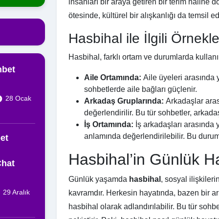
insanları bir araya getiren bir terim haline
ötesinde, kültürel bir alışkanlığı da temsil ed
Hasbihal ile İlgili Örnekle
Hasbihal, farklı ortam ve durumlarda kullanılab
hbet
Aile Ortamında:
Aile üyeleri arasında y
sohbetlerde aile bağları güçlenir.
28 Ocak
Arkadaş Gruplarında:
Arkadaşlar aras
değerlendirilir. Bu tür sohbetler, arkadaşlı
İş Ortamında:
İş arkadaşları arasında y
anlamında değerlendirilebilir. Bu durum,
et
Hasbihal’in Günlük H
Chat
Günlük yaşamda
hasbihal
, sosyal ilişkile
29 Aralık
kavramdır. Herkesin hayatında, bazen bir ark
hasbihal olarak adlandırılabilir. Bu tür sohbet