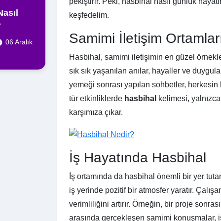
pekiştirir. Peki, hasbihal nasıl günlük hayat
Nasıl
keşfedelim.
?
Samimi İletişim Ortamlar
06 Aralık
Hasbihal, samimi iletişimin en güzel örnekle
sık sık yaşanılan anılar, hayaller ve duygul
yemeği sonrası yapılan sohbetler, herkesin 
tür etkinliklerde
hasbihal
kelimesi, yalnızca
karşımıza çıkar.
İş Hayatında Hasbihal
İş ortamında da hasbihal önemli bir yer tuta
iş yerinde pozitif bir atmosfer yaratır. Çalışa
verimliliğini artırır. Örneğin, bir proje sonr
arasında gerçekleşen samimi konuşmalar, iş i