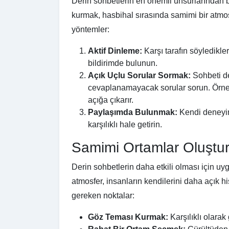
Derin sohbetlerin en önemli unsurlarından bi
kurmak, hasbihal sırasında samimi bir atmosfe
yöntemler:
Aktif Dinleme:
Karşı tarafın söyledikler
bildirimde bulunun.
Açık Uçlu Sorular Sormak:
Sohbeti der
cevaplanamayacak sorular sorun. Örneği
açığa çıkarır.
Paylaşımda Bulunmak:
Kendi deneyim
karşılıklı hale getirin.
Samimi Ortamlar Oluştu
Derin sohbetlerin daha etkili olması için uy
atmosfer, insanların kendilerini daha açık h
gereken noktalar:
Göz Teması Kurmak:
Karşılıklı olarak