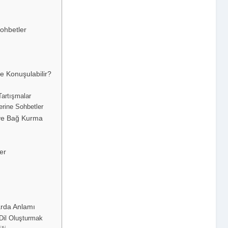
Sohbetler
ne Konuşulabilir?
Tartışmalar
erine Sohbetler
 ve Bağ Kurma
er
arda Anlamı
Dil Oluşturmak