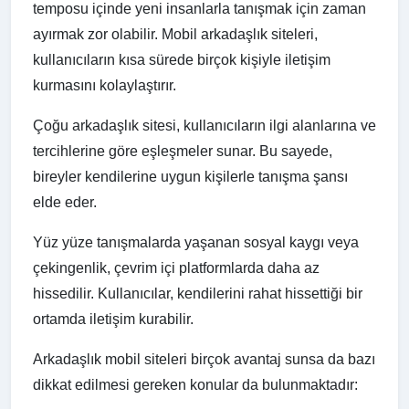
temposu içinde yeni insanlarla tanışmak için zaman
ayırmak zor olabilir. Mobil arkadaşlık siteleri,
kullanıcıların kısa sürede birçok kişiyle iletişim
kurmasını kolaylaştırır.
Çoğu arkadaşlık sitesi, kullanıcıların ilgi alanlarına ve
tercihlerine göre eşleşmeler sunar. Bu sayede,
bireyler kendilerine uygun kişilerle tanışma şansı
elde eder.
Yüz yüze tanışmalarda yaşanan sosyal kaygı veya
çekingenlik, çevrim içi platformlarda daha az
hissedilir. Kullanıcılar, kendilerini rahat hissettiği bir
ortamda iletişim kurabilir.
Arkadaşlık mobil siteleri birçok avantaj sunsa da bazı
dikkat edilmesi gereken konular da bulunmaktadır: