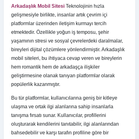
Arkadaşlık Mobil Sitesi
Teknolojinin hızla
gelişmesiyle birlikte, insanlar artık çevrim içi
platformlar üzerinden iletişim kurmayı tercih
etmektedir. Özellikle yoğun iş temposu, şehir
yaşamının stresi ve sosyal çevrelerdeki daralmalar,
bireyleri dijital çözümlere yönlendirmiştir. Arkadaşlık
mobil siteleri, bu ihtiyaca cevap veren ve bireylerin
hem romantik hem de arkadaşça ilişkiler
geliştirmesine olanak tanıyan platformlar olarak
popülerlik kazanmıştır.
Bu tür platformlar, kullanıcılarına geniş bir kitleye
ulaşma ve ortak ilgi alanlarına sahip insanlarla
tanışma fırsatı sunar. Kullanıcılar, profillerini
oluşturarak kendilerini tanıtabilir, ilgi alanlarından
bahsedebilir ve karşı tarafın profiline göre bir