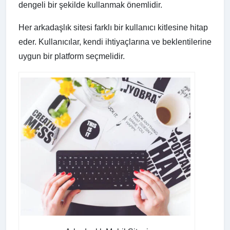
dengeli bir şekilde kullanmak önemlidir.
Her arkadaşlık sitesi farklı bir kullanıcı kitlesine hitap
eder. Kullanıcılar, kendi ihtiyaçlarına ve beklentilerine
uygun bir platform seçmelidir.