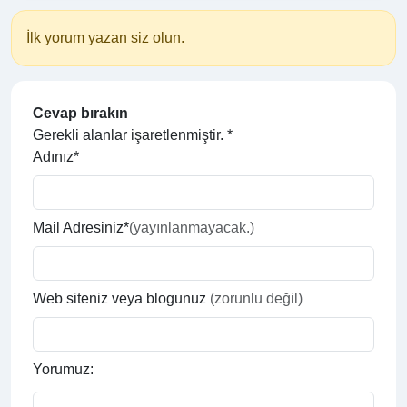
İlk yorum yazan siz olun.
Cevap bırakın
Gerekli alanlar işaretlenmiştir.
*
Adınız*
Mail Adresiniz*
(yayınlanmayacak.)
Web siteniz veya blogunuz
(zorunlu değil)
Yorumuz: