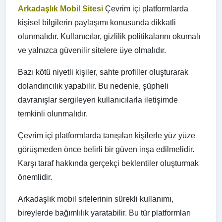
Arkadaşlık Mobil Sitesi
Çevrim içi platformlarda
kişisel bilgilerin paylaşımı konusunda dikkatli
olunmalıdır. Kullanıcılar, gizlilik politikalarını okumalı
ve yalnızca güvenilir sitelere üye olmalıdır.
Bazı kötü niyetli kişiler, sahte profiller oluşturarak
dolandırıcılık yapabilir. Bu nedenle, şüpheli
davranışlar sergileyen kullanıcılarla iletişimde
temkinli olunmalıdır.
Çevrim içi platformlarda tanışılan kişilerle yüz yüze
görüşmeden önce belirli bir güven inşa edilmelidir.
Karşı taraf hakkında gerçekçi beklentiler oluşturmak
önemlidir.
Arkadaşlık mobil sitelerinin sürekli kullanımı,
bireylerde bağımlılık yaratabilir. Bu tür platformları