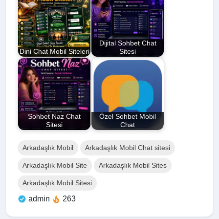
Dijital Sohbet Chat
Dini Chat Mobil Siteleri
Sitesi
Sohbet Naz Chat
Özel Sohbet Mobil
Sitesi
Chat
Arkadaşlık Mobil
Arkadaşlık Mobil Chat sitesi
Arkadaşlık Mobil Site
Arkadaşlık Mobil Sites
Arkadaşlık Mobil Sitesi
admin
263