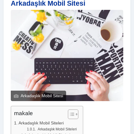
Arkadaşlık Mobil Sitesi
Arkadaşlık Mobil Sitesi
makale
Arkadaşlık Mobil Siteleri
Arkadaşlık Mobil Siteleri