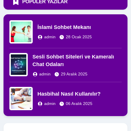
POPÜLER YAZILAR
İslami Sohbet Mekanı
admin
28 Ocak 2025
Sesli Sohbet Siteleri ve Kameralı
Chat Odaları
admin
29 Aralık 2025
Hasbihal Nasıl Kullanılır?
admin
06 Aralık 2025