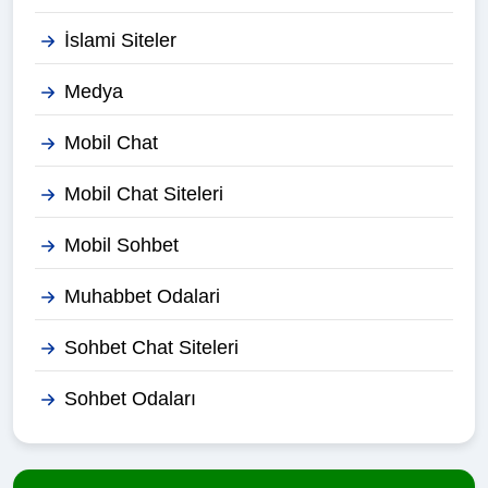
İslami Siteler
Medya
Mobil Chat
Mobil Chat Siteleri
Mobil Sohbet
Muhabbet Odalari
Sohbet Chat Siteleri
Sohbet Odaları