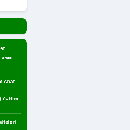
et
 Aralık
m chat
04 Nisan
iteleri