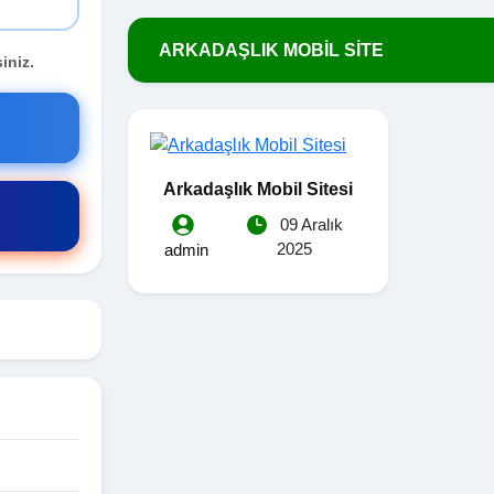
ARKADAŞLIK MOBIL SITE
iniz.
Arkadaşlık Mobil Sitesi
09 Aralık
2025
admin