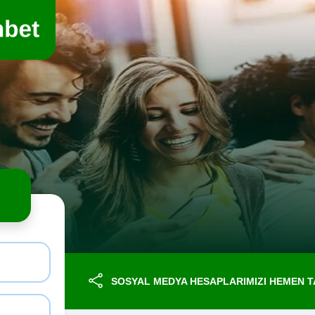
SOSYAL MEDYA HESAPLARIMIZI HEMEN TA