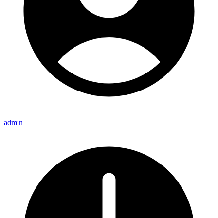
admin