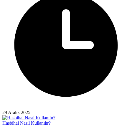
29 Aralık 2025
Hasbihal Nasıl Kullanılır?