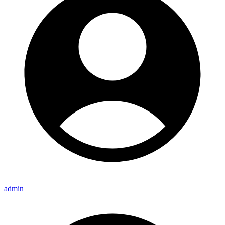
admin