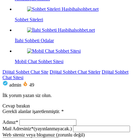
Sohbet Siteleri
İlahi Sohbeti Odalar
Mobil Chat Sohbet Sitesi
Dijital Sohbet Chat Site
Dijital Sohbet Chat Siteler
Dijital Sohbet
Chat Sitesi
admin
49
İlk yorum yazan siz olun.
Cevap bırakın
Gerekli alanlar işaretlenmiştir.
*
Adınız*
Mail Adresiniz*
(yayınlanmayacak.)
Web siteniz veya blogunuz
(zorunlu değil)