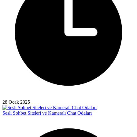
28 Ocak 2025
Sesli Sohbet Siteleri ve Kameralı Chat Odaları