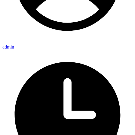
admin