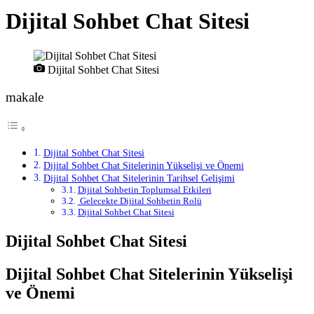
Dijital Sohbet Chat Sitesi
Dijital Sohbet Chat Sitesi
makale
Dijital Sohbet Chat Sitesi
Dijital Sohbet Chat Sitelerinin Yükselişi ve Önemi
Dijital Sohbet Chat Sitelerinin Tarihsel Gelişimi
Dijital Sohbetin Toplumsal Etkileri
Gelecekte Dijital Sohbetin Rolü
Dijital Sohbet Chat Sitesi
Dijital Sohbet Chat Sitesi
Dijital Sohbet Chat Sitelerinin Yükselişi
ve Önemi