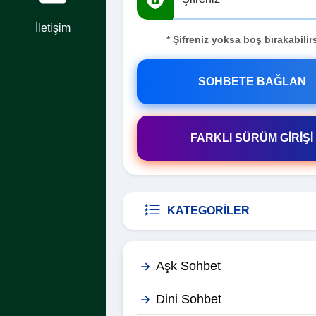
İletişim
* Şifreniz yoksa boş bırakabilirs
SOHBETE BAĞLAN
FARKLI SÜRÜM GİRİŞİ
KATEGORILER
Aşk Sohbet
Dini Sohbet