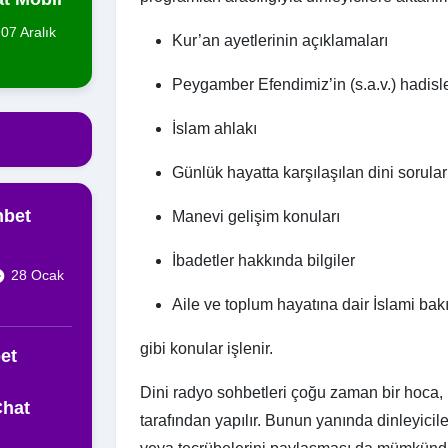
07 Aralık
Kur’an ayetlerinin açıklamaları
Peygamber Efendimiz’in (s.a.v.) hadisle
İslam ahlakı
Günlük hayatta karşılaşılan dini sorular
hbet
Manevi gelişim konuları
İbadetler hakkında bilgiler
28 Ocak
Aile ve toplum hayatına dair İslami bakı
gibi konular işlenir.
et
Dini radyo sohbetleri çoğu zaman bir hoca, i
Chat
tarafından yapılır. Bunun yanında dinleyicil