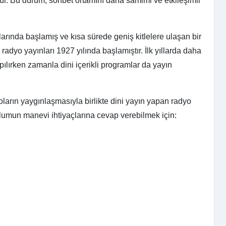
r. Bu durum, sohbet ortamını daha samimi ve etkileşimli
arında başlamış ve kısa sürede geniş kitlelere ulaşan bir
e radyo yayınları 1927 yılında başlamıştır. İlk yıllarda daha
ılırken zamanla dini içerikli programlar da yayın
yoların yaygınlaşmasıyla birlikte dini yayın yapan radyo
toplumun manevi ihtiyaçlarına cevap verebilmek için: