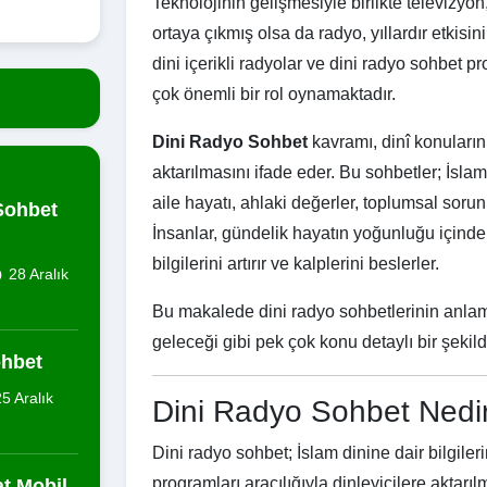
Teknolojinin gelişmesiyle birlikte televizyon
ortaya çıkmış olsa da radyo, yıllardır etkisi
dini içerikli radyolar ve dini radyo sohbet 
çok önemli bir rol oynamaktadır.
Dini Radyo Sohbet
kavramı, dinî konuların
aktarılmasını ifade eder. Bu sohbetler; İsla
aile hayatı, ahlaki değerler, toplumsal soru
Sohbet
İnsanlar, gündelik hayatın yoğunluğu içind
bilgilerini artırır ve kalplerini beslerler.
28 Aralık
Bu makalede dini radyo sohbetlerinin anlamı,
geleceği gibi pek çok konu detaylı bir şekild
ohbet
5 Aralık
Dini Radyo Sohbet Nedi
Dini radyo sohbet; İslam dinine dair bilgileri
programları aracılığıyla dinleyicilere aktarı
t Mobil