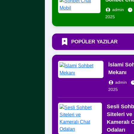
admin
2025
POPÜLER YAZILAR
İslami So
Mekanı
admin
2025
Sesli Sohb
Siteleri ve
Kameralı 
Odaları