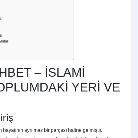
ar
si
mları
HBET – İSLAMİ
OPLUMDAKİ YERİ VE
riş
hayatının ayrılmaz bir parçası haline gelmiştir.