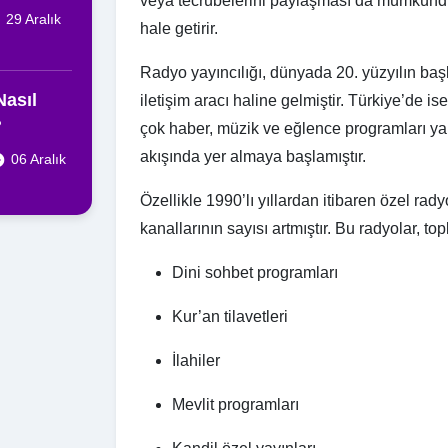
veya tecrübelerini paylaşması da mümkündü
29 Aralık
hale getirir.
Radyo yayıncılığı, dünyada 20. yüzyılın başl
Nasıl
iletişim aracı haline gelmiştir. Türkiye’de is
?
çok haber, müzik ve eğlence programları yap
akışında yer almaya başlamıştır.
06 Aralık
Özellikle 1990’lı yıllardan itibaren özel rad
kanallarının sayısı artmıştır. Bu radyolar, 
Dini sohbet programları
Kur’an tilavetleri
İlahiler
Mevlit programları