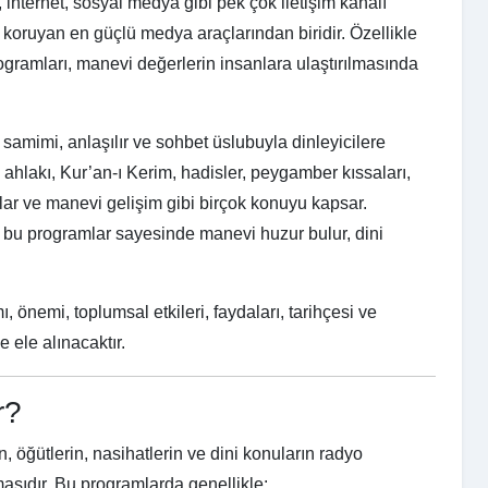
, internet, sosyal medya gibi pek çok iletişim kanalı
ni koruyan en güçlü medya araçlarından biridir. Özellikle
programları, manevi değerlerin insanlara ulaştırılmasında
 samimi, anlaşılır ve sohbet üslubuyla dinleyicilere
m ahlakı, Kur’an-ı Kerim, hadisler, peygamber kıssaları,
nlar ve manevi gelişim gibi birçok konuyu kapsar.
e bu programlar sayesinde manevi huzur bulur, dini
 önemi, toplumsal etkileri, faydaları, tarihçesi ve
e ele alınacaktır.
r?
n, öğütlerin, nasihatlerin ve dini konuların radyo
lmasıdır. Bu programlarda genellikle: