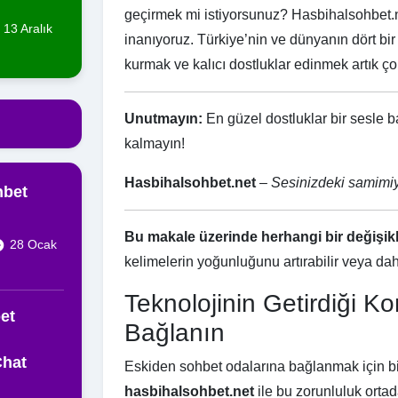
geçirmek mi istiyorsunuz? Hasbihalsohbet.n
13 Aralık
inanıyoruz. Türkiye’nin ve dünyanın dört bir
kurmak ve kalıcı dostluklar edinmek artık ço
Unutmayın:
En güzel dostluklar bir sesle b
kalmayın!
Hasbihalsohbet.net
–
Sesinizdeki samimi
hbet
Bu makale üzerinde herhangi bir değişikl
28 Ocak
kelimelerin yoğunluğunu artırabilir veya daha 
Teknolojinin Getirdiği K
et
Bağlanın
Chat
Eskiden sohbet odalarına bağlanmak için b
hasbihalsohbet.net
ile bu zorunluluk ortad