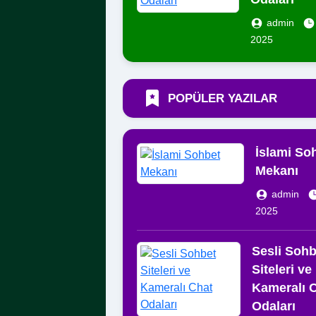
admin
2025
POPÜLER YAZILAR
İslami So
Mekanı
admin
2025
Sesli Sohb
Siteleri ve
Kameralı 
Odaları