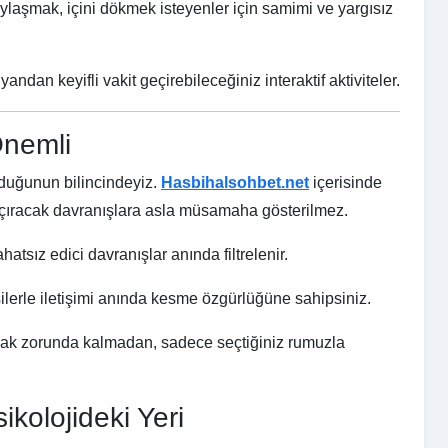
laşmak, içini dökmek isteyenler için samimi ve yargısız
ndan keyifli vakit geçirebileceğiniz interaktif aktiviteler.
Önemli
lduğunun bilincindeyiz.
Hasbihalsohbet.net
içerisinde
kaçıracak davranışlara asla müsamaha gösterilmez.
hatsız edici davranışlar anında filtrelenir.
ilerle iletişimi anında kesme özgürlüğüne sahipsiniz.
mak zorunda kalmadan, sadece seçtiğiniz rumuzla
kolojideki Yeri