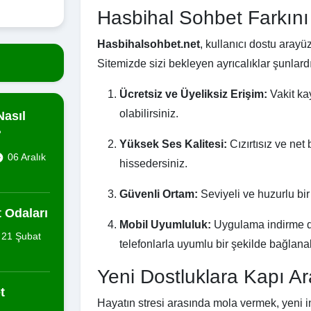
Hasbihal Sohbet Farkını
Hasbihalsohbet.net
, kullanıcı dostu arayüz
Sitemizde sizi bekleyen ayrıcalıklar şunlardı
Ücretsiz ve Üyeliksiz Erişim:
Vakit ka
olabilirsiniz.
Nasıl
?
Yüksek Ses Kalitesi:
Cızırtısız ve net
06 Aralık
hissedersiniz.
Güvenli Ortam:
Seviyeli ve huzurlu bir
 Odaları
Mobil Uyumluluk:
Uygulama indirme de
21 Şubat
telefonlarla uyumlu bir şekilde bağlanab
Yeni Dostluklara Kapı Ar
t
Hayatın stresi arasında mola vermek, yeni in