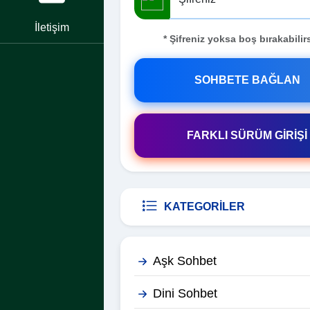
İletişim
* Şifreniz yoksa boş bırakabilirs
SOHBETE BAĞLAN
FARKLI SÜRÜM GİRİŞİ
KATEGORILER
Aşk Sohbet
Dini Sohbet