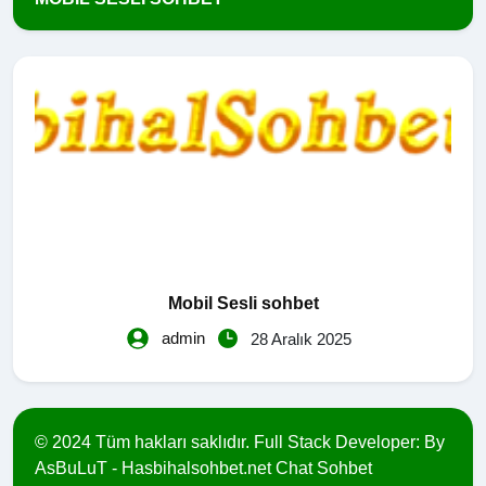
Mobil Sesli sohbet
admin
28 Aralık 2025
© 2024 Tüm hakları saklıdır. Full Stack Developer: By
AsBuLuT - Hasbihalsohbet.net Chat Sohbet