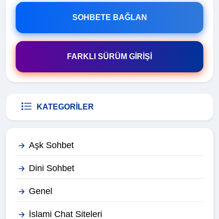
SOHBETE BAĞLAN
FARKLI SÜRÜM GİRİŞİ
KATEGORILER
Aşk Sohbet
Dini Sohbet
Genel
İslami Chat Siteleri