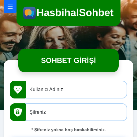
SOHBET GIRIŞI
Kullanıcı Adınız
Şifreniz
* Şifreniz yoksa boş bırakabilirsiniz.