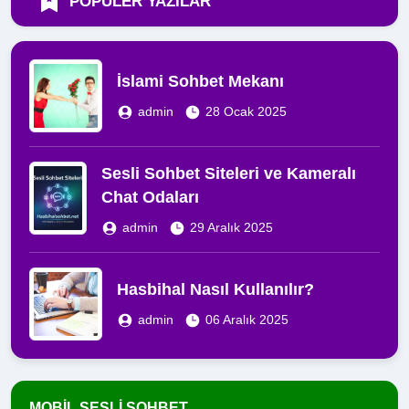
POPÜLER YAZILAR
İslami Sohbet Mekanı
admin
28 Ocak 2025
Sesli Sohbet Siteleri ve Kameralı
Chat Odaları
admin
29 Aralık 2025
Hasbihal Nasıl Kullanılır?
admin
06 Aralık 2025
MOBIL SESLI SOHBET