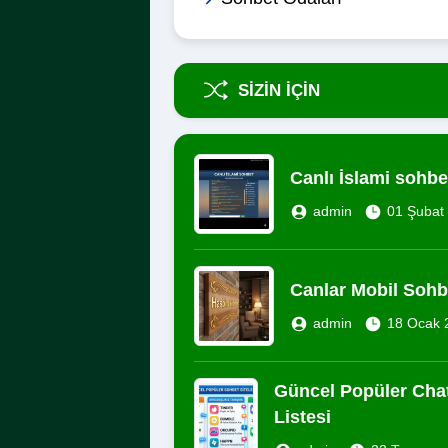
SIZIN İÇIN
Canlı İslami sohbe
admin
01 Şubat
Canlar Mobil Sohb
admin
18 Ocak 
Güncel Popüler Chat 
Listesi