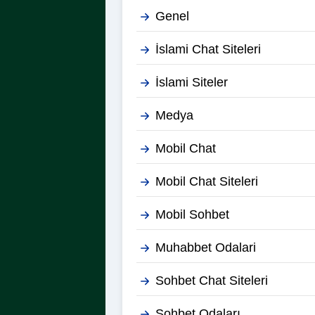
Genel
İslami Chat Siteleri
İslami Siteler
Medya
Mobil Chat
Mobil Chat Siteleri
Mobil Sohbet
Muhabbet Odalari
Sohbet Chat Siteleri
Sohbet Odaları