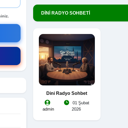
DINI RADYO SOHBETI
iniz.
Dini Radyo Sohbet
01 Şubat
2026
admin