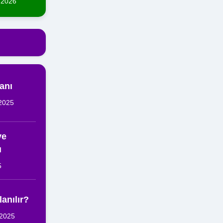
 2026
anı
2025
ve
ı
5
anılır?
 2025