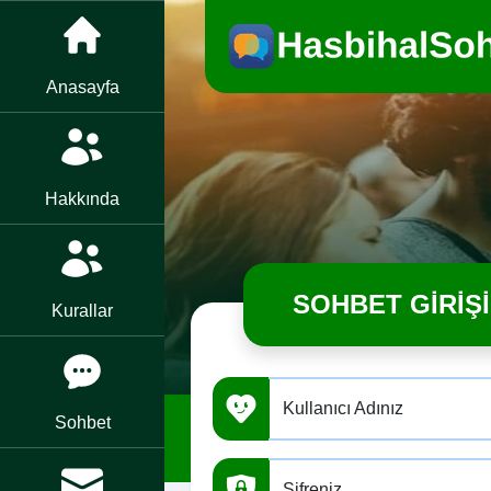
Anasayfa
Hakkında
SOHBET GIRIŞI
Kurallar
Kullanıcı Adınız
Sohbet
Şifreniz