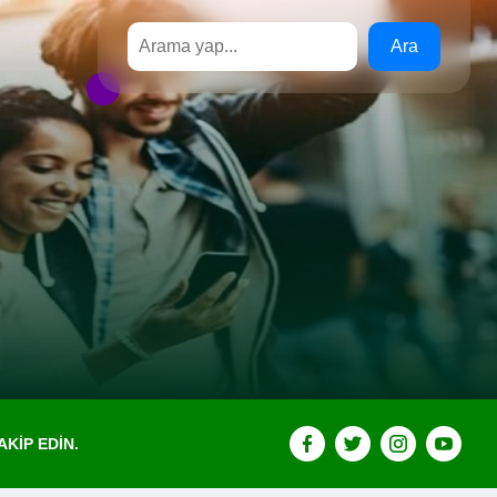
Ara
KIP EDIN.