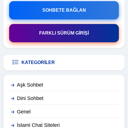
SOHBETE BAĞLAN
FARKLI SÜRÜM GİRİŞİ
KATEGORILER
Aşk Sohbet
Dini Sohbet
Genel
İslami Chat Siteleri