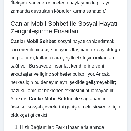
“İletişim, sadece kelimelerin paylaşımı değil, aynı
zamanda duyguların köprüler kurma sanatıdır.”
Canlar Mobil Sohbet ile Sosyal Hayatı
Zenginleştirme Fırsatları
Canlar Mobil Sohbet
, sosyal hayatı canlandırmak
için önemli bir araç sunuyor. Ulaşmanın kolay olduğu
bu platform, kullanıcılara çeşitli etkileşim imkânları
sağlıyor. Bu sayede insanlar, kendilerine yeni
arkadaşlar ve ilginç sohbetler bulabiliyor. Ancak,
herkes için bu deneyim aynı şekilde gelişmeyebilir;
bazı kullanıcılar beklenen etkileşimi bulamayabilir.
Yine de,
Canlar Mobil Sohbet
ile sağlanan bu
fırsatlar, sosyal çevrelerini genişletmek isteyenler için
oldukça ilgi çekici.
Hızlı Bağlantılar: Farklı insanlarla anında