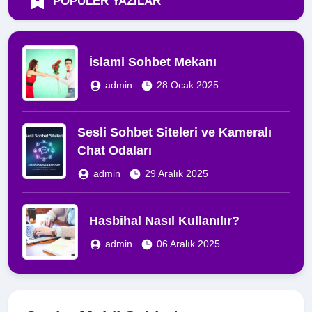
POPÜLER YAZILAR
İslami Sohbet Mekanı
admin
28 Ocak 2025
Sesli Sohbet Siteleri ve Kameralı
Chat Odaları
admin
29 Aralık 2025
Hasbihal Nasıl Kullanılır?
admin
06 Aralık 2025