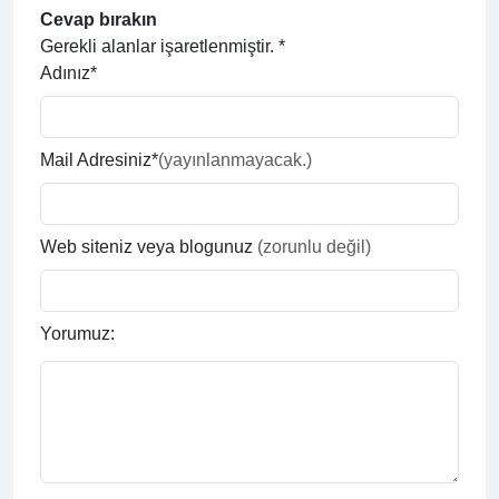
Cevap bırakın
Gerekli alanlar işaretlenmiştir.
*
Adınız*
Mail Adresiniz*
(yayınlanmayacak.)
Web siteniz veya blogunuz
(zorunlu değil)
Yorumuz: