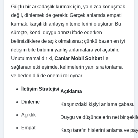
Güçlü bir arkadaşlık kurmak için, yalnızca konuşmak
değil, dinlemek de gerekir. Gerçek anlamda empati
kurmak, karşılıklı anlayışın temellerini oluşturur. Bu
süreçte, kendi duygularınızı ifade ederken
belirsizliklere de açık olmalısınız; çünkü bazen en iyi
iletişim bile birbirini yanlış anlamalara yol açabilir.
Unutulmamalıdır ki,
Canlar Mobil Sohbet
ile
sağlanan etkileşimde, kelimelerin yanı sıra tonlama
ve beden dili de önemli rol oynar.
İletişim Stratejisi
Açıklama
Dinleme
Karşınızdaki kişiyi anlama çabası.
Açıklık
Duygu ve düşüncelerin net bir şekil
Empati
Karşı tarafın hislerini anlama ve pa