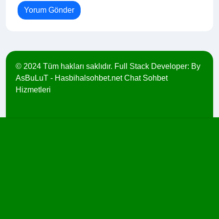
© 2024 Tüm hakları saklıdır. Full Stack Developer: By
AsBuLuT - Hasbihalsohbet.net Chat Sohbet
Hizmetleri