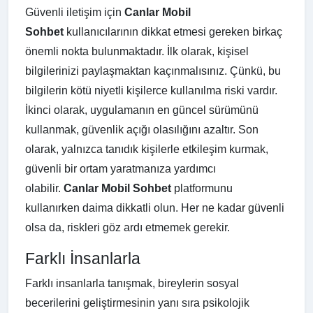
Güvenli iletişim için
Canlar Mobil
Sohbet
kullanıcılarının dikkat etmesi gereken birkaç
önemli nokta bulunmaktadır. İlk olarak, kişisel
bilgilerinizi paylaşmaktan kaçınmalısınız. Çünkü, bu
bilgilerin kötü niyetli kişilerce kullanılma riski vardır.
İkinci olarak, uygulamanın en güncel sürümünü
kullanmak, güvenlik açığı olasılığını azaltır. Son
olarak, yalnızca tanıdık kişilerle etkileşim kurmak,
güvenli bir ortam yaratmanıza yardımcı
olabilir.
Canlar Mobil Sohbet
platformunu
kullanırken daima dikkatli olun. Her ne kadar güvenli
olsa da, riskleri göz ardı etmemek gerekir.
Farklı İnsanlarla
Farklı insanlarla tanışmak, bireylerin sosyal
becerilerini geliştirmesinin yanı sıra psikolojik