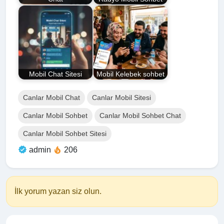
Mobil Chat Sitesi
Mobil Kelebek sohbet
Canlar Mobil Chat
Canlar Mobil Sitesi
Canlar Mobil Sohbet
Canlar Mobil Sohbet Chat
Canlar Mobil Sohbet Sitesi
admin
206
İlk yorum yazan siz olun.