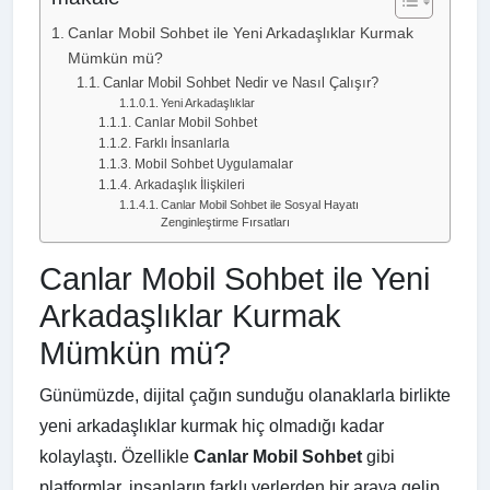
Canlar Mobil Sohbet ile Yeni Arkadaşlıklar Kurmak
Mümkün mü?
Canlar Mobil Sohbet Nedir ve Nasıl Çalışır?
Yeni Arkadaşlıklar
Canlar Mobil Sohbet
Farklı İnsanlarla
Mobil Sohbet Uygulamalar
Arkadaşlık İlişkileri
Canlar Mobil Sohbet ile Sosyal Hayatı
Zenginleştirme Fırsatları
Canlar Mobil Sohbet ile Yeni
Arkadaşlıklar Kurmak
Mümkün mü?
Günümüzde, dijital çağın sunduğu olanaklarla birlikte
yeni arkadaşlıklar kurmak hiç olmadığı kadar
kolaylaştı. Özellikle
Canlar Mobil Sohbet
gibi
platformlar, insanların farklı yerlerden bir araya gelip