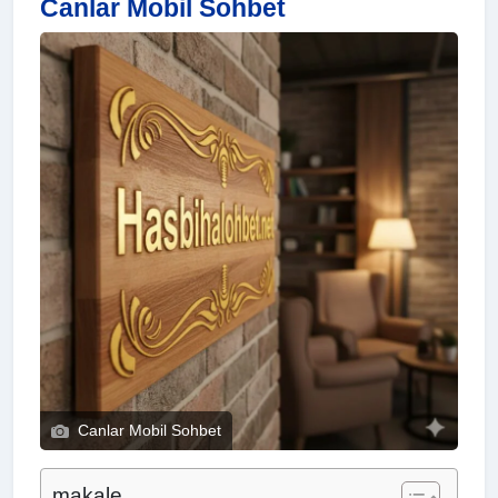
Canlar Mobil Sohbet
Canlar Mobil Sohbet
makale