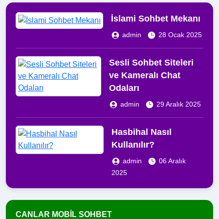
İslami Sohbet Mekanı
admin
28 Ocak 2025
Sesli Sohbet Siteleri
ve Kameralı Chat
Odaları
admin
29 Aralık 2025
Hasbihal Nasıl
Kullanılır?
admin
06 Aralık
2025
CANLAR MOBIL SOHBET