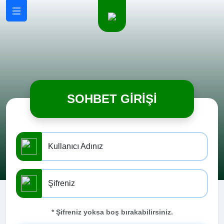
SOHBET GIRIŞI
Kullanıcı Adınız
Şifreniz
* Şifreniz yoksa boş bırakabilirsiniz.