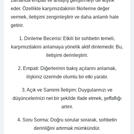
zamanda empati ve anlayış geliştirmeyi de teşvik
eder. Özellikle karşımızdakinin fikirlerine değer
vermek, iletişimi zenginleştirir ve daha anlamlı hale
getirir.
1. Dinleme Becerisi: Etkili bir sohbetin temeli,
karşımızdakini anlamaya yönelik aktif dinlemedir. Bu,
iletişimi derinleştirir.
2. Empati: Diğerlerinin bakış açılarını anlamak,
ilişkiniz üzerinde olumlu bir etki yaratır.
3. Açık ve Samimi İletişim: Duygularınızı ve
düşüncelerinizi net bir şekilde ifade etmek, şeffaflığı
artırır.
4. Soru Sorma: Doğru sorular sorarak, sohbetin
derinliğini artırmak mümkündür.