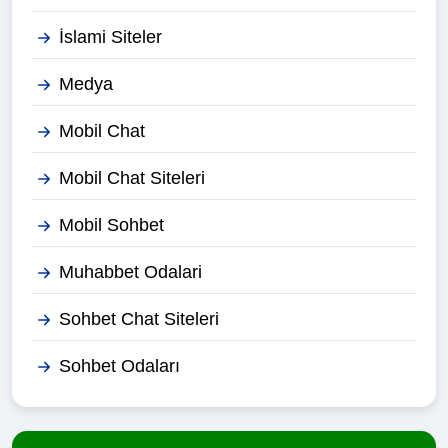
İslami Siteler
Medya
Mobil Chat
Mobil Chat Siteleri
Mobil Sohbet
Muhabbet Odalari
Sohbet Chat Siteleri
Sohbet Odaları