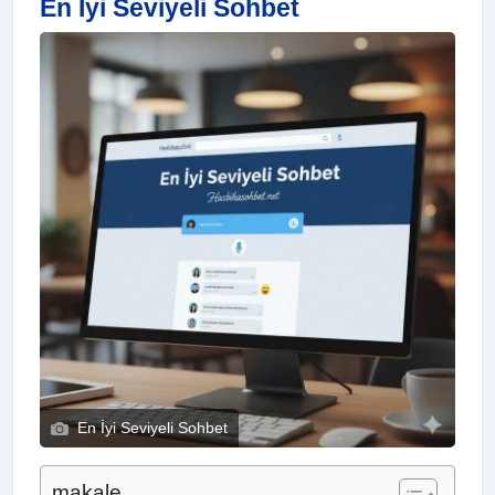
En İyi Seviyeli Sohbet
En İyi Seviyeli Sohbet
makale