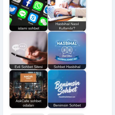
Hasbihal Nasıl
islami sohbet
Kullanılır?
Evli Sohbet Sitesi
Sohbet Hasbihal
AskCafe sohbet
odaları
Benimsin Sohbet