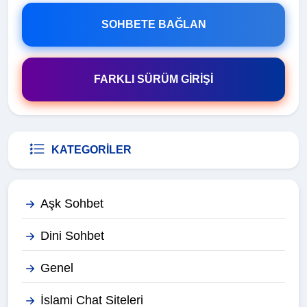
SOHBETE BAĞLAN
FARKLI SÜRÜM GİRİŞİ
KATEGORILER
Aşk Sohbet
Dini Sohbet
Genel
İslami Chat Siteleri