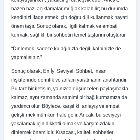
bazen bazı açıklamalar muğlak kalabilir; bu durumda
kendinizi ifade etmek için doğru dili kullanmak hayati
önem taşır. Sonuç olarak, ilgili kalmak ve empati
kurmak, sağlıklı bir sohbetin temel taşlarını oluşturur.
“Dinlemek, sadece kulağınızla değil, kalbinizle de
yapmalısınız.”
Sonuç olarak, En İyi Seviyeli Sohbet, insan
ilişkilerinde derinlik ve anlam yaratmanın anahtarıdır.
Bu tarz bir iletişim, yalnızca düşünceleri paylaşmakla
kalmaz, aynı zamanda samimi bir bağ kurmamıza da
yardımcı olur. Böylece, karşılıklı anlayış ve empati
geliştirmek mümkün hale gelir. Ancak, bu seviyeyi
yakalamak için dikkatli olmak ve karşımızdakini
dinlemek önemlidir. Kısacası, kaliteli sohbetler