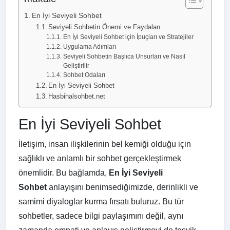
En İyi Seviyeli Sohbet
Seviyeli Sohbetin Önemi ve Faydaları
En İyi Seviyeli Sohbet için İpuçları ve Stratejiler
Uygulama Adımları
Seviyeli Sohbetin Başlıca Unsurları ve Nasıl
Geliştirilir
Sohbet Odaları
En İyi Seviyeli Sohbet
Hasbihalsohbet.net
En İyi Seviyeli Sohbet
İletişim, insan ilişkilerinin bel kemiği olduğu için
sağlıklı ve anlamlı bir sohbet gerçekleştirmek
önemlidir. Bu bağlamda,
En İyi Seviyeli
Sohbet
anlayışını benimsediğimizde, derinlikli ve
samimi diyaloglar kurma fırsatı buluruz. Bu tür
sohbetler, sadece bilgi paylaşımını değil, aynı