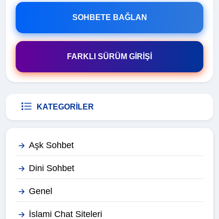
SOHBETE BAĞLAN
FARKLI SÜRÜM GİRİŞİ
KATEGORILER
Aşk Sohbet
Dini Sohbet
Genel
İslami Chat Siteleri