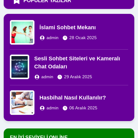
POPÜLER YAZILAR
İslami Sohbet Mekanı
admin
28 Ocak 2025
Sesli Sohbet Siteleri ve Kameralı
Chat Odaları
admin
29 Aralık 2025
Hasbihal Nasıl Kullanılır?
admin
06 Aralık 2025
EN İYI SEVIYELI ONLINE