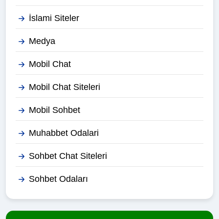
İslami Siteler
Medya
Mobil Chat
Mobil Chat Siteleri
Mobil Sohbet
Muhabbet Odalari
Sohbet Chat Siteleri
Sohbet Odaları