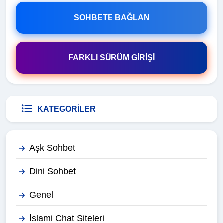
SOHBETE BAĞLAN
FARKLI SÜRÜM GİRİŞİ
KATEGORILER
Aşk Sohbet
Dini Sohbet
Genel
İslami Chat Siteleri