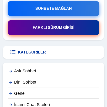
SOHBETE BAĞLAN
FARKLI SÜRÜM GİRİŞİ
KATEGORILER
Aşk Sohbet
Dini Sohbet
Genel
İslami Chat Siteleri