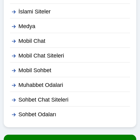
İslami Siteler
Medya
Mobil Chat
Mobil Chat Siteleri
Mobil Sohbet
Muhabbet Odalari
Sohbet Chat Siteleri
Sohbet Odaları