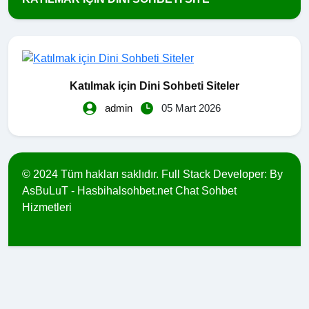
Katılmak için Dini Sohbeti Siteler
admin
05 Mart 2026
© 2024 Tüm hakları saklıdır. Full Stack Developer: By
AsBuLuT - Hasbihalsohbet.net Chat Sohbet
Hizmetleri