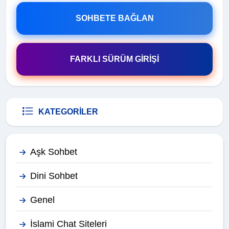
SOHBETE BAĞLAN
FARKLI SÜRÜM GİRİŞİ
KATEGORILER
Aşk Sohbet
Dini Sohbet
Genel
İslami Chat Siteleri