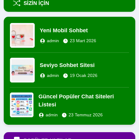
SIZIN İÇIN
Yeni Mobil Sohbet
admin
23 Mart 2026
Seviyo Sohbet Sitesi
admin
19 Ocak 2026
Güncel Popüler Chat Siteleri
Listesi
admin
23 Temmuz 2026