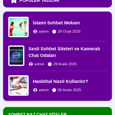
POPÜLER YAZILAR
İslami Sohbet Mekanı
admin
28 Ocak 2025
Sesli Sohbet Siteleri ve Kameralı
Chat Odaları
admin
29 Aralık 2025
Hasbihal Nasıl Kullanılır?
admin
06 Aralık 2025
SOHBET NAZ CHAT SITELER