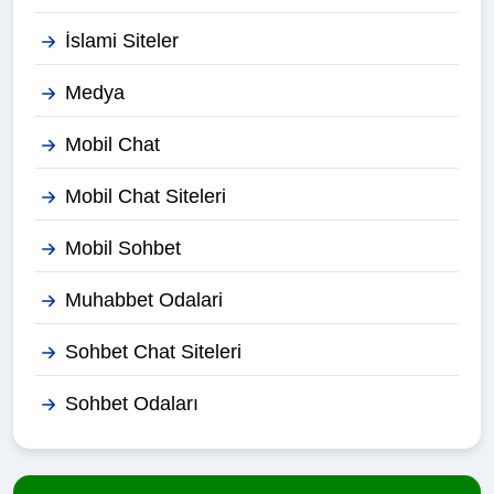
İslami Siteler
Medya
Mobil Chat
Mobil Chat Siteleri
Mobil Sohbet
Muhabbet Odalari
Sohbet Chat Siteleri
Sohbet Odaları