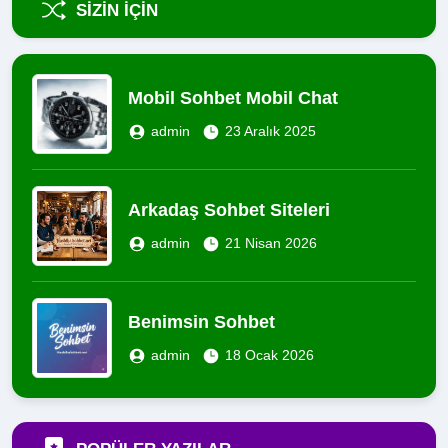
SIZIN İÇIN
Mobil Sohbet Mobil Chat
admin
23 Aralık 2025
Arkadaş Sohbet Siteleri
admin
21 Nisan 2026
Benimsin Sohbet
admin
18 Ocak 2026