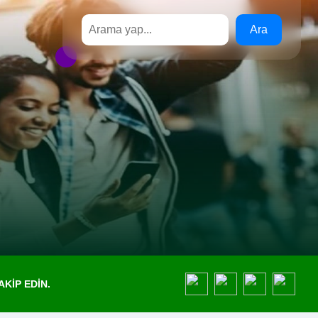
Ara
KIP EDIN.