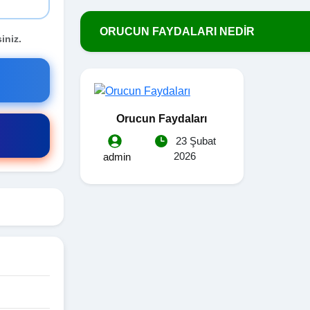
ORUCUN FAYDALARI NEDIR
iniz.
Orucun Faydaları
23 Şubat
2026
admin