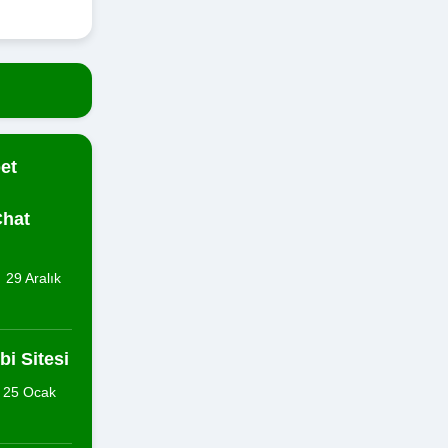
et
Chat
29 Aralık
bi Sitesi
25 Ocak