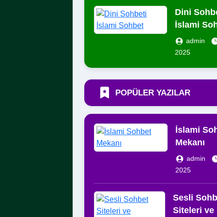
Dini Sohb
İslami So
admin
2025
POPÜLER YAZILAR
İslami So
Mekanı
admin
2025
Sesli Sohb
Siteleri ve