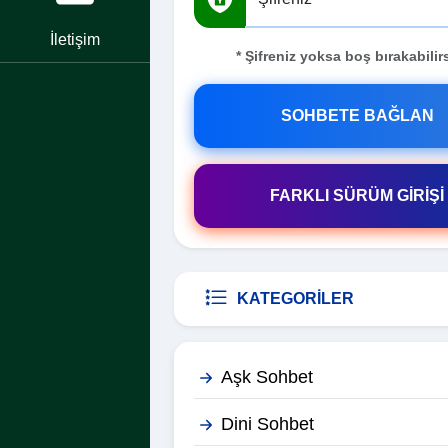
İletişim
* Şifreniz yoksa boş bırakabilirs
SOHBETE BAĞLAN
FARKLI SÜRÜM GİRİŞİ
KATEGORILER
Aşk Sohbet
Dini Sohbet