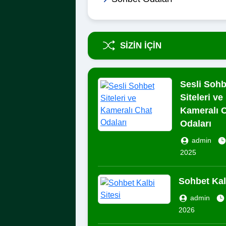
SIZIN İÇIN
Sesli Sohb
Siteleri ve
Kameralı 
Odaları
admin
2025
Sohbet Kal
admin
2026