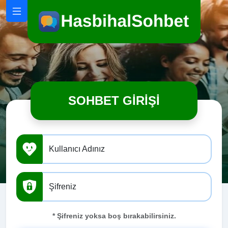
SOHBET GIRIŞI
Kullanıcı Adınız
Şifreniz
* Şifreniz yoksa boş bırakabilirsiniz.