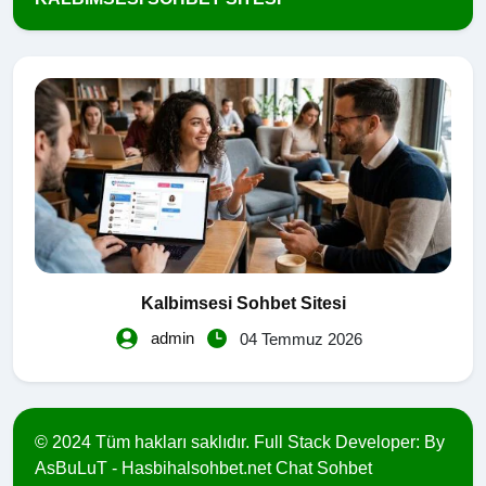
Kalbimsesi Sohbet Sitesi
admin
04 Temmuz 2026
© 2024 Tüm hakları saklıdır. Full Stack Developer: By
AsBuLuT - Hasbihalsohbet.net Chat Sohbet