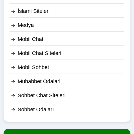
İslami Siteler
Medya
Mobil Chat
Mobil Chat Siteleri
Mobil Sohbet
Muhabbet Odalari
Sohbet Chat Siteleri
Sohbet Odaları