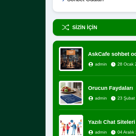
SIZIN İÇIN
AskCafe sohbet od
admin
28 Ocak 
Orucun Faydaları
admin
23 Şubat
Yazılı Chat Siteleri
admin
04 Aralık