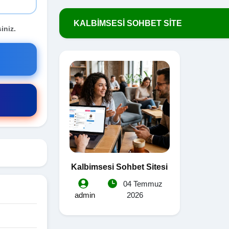
KALBIMSESI SOHBET SITE
iniz.
Kalbimsesi Sohbet Sitesi
04 Temmuz
2026
admin