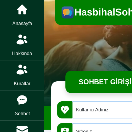
Anasayfa
Hakkında
SOHBET GIRIŞI
Kurallar
Kullanıcı Adınız
Sohbet
Şifreniz