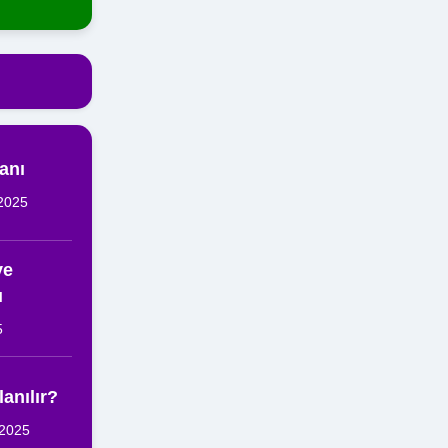
anı
2025
ve
ı
5
anılır?
 2025