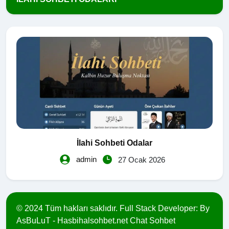
İlahi Sohbeti Odalar
admin
27 Ocak 2026
© 2024 Tüm hakları saklıdır. Full Stack Developer: By
AsBuLuT - Hasbihalsohbet.net Chat Sohbet