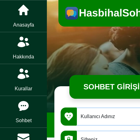
Anasayfa
Hakkında
SOHBET GIRIŞI
Kurallar
Kullanıcı Adınız
Sohbet
Şifreniz