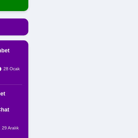
hbet
28 Ocak
et
Chat
29 Aralık