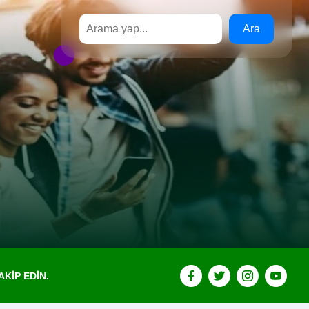
Ara
KIP EDIN.