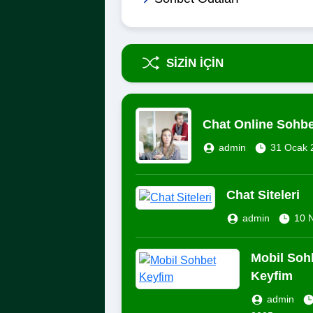
SIZIN İÇIN
Chat Online Sohbe
admin
31 Ocak 
Chat Siteleri
admin
10 N
Mobil Soh
Keyfim
admin