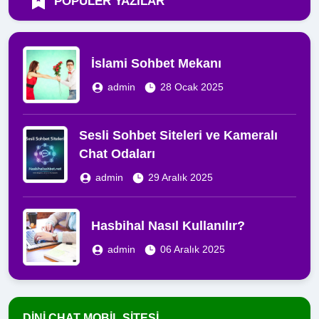
POPÜLER YAZILAR
İslami Sohbet Mekanı
admin
28 Ocak 2025
Sesli Sohbet Siteleri ve Kameralı
Chat Odaları
admin
29 Aralık 2025
Hasbihal Nasıl Kullanılır?
admin
06 Aralık 2025
DINI CHAT MOBIL SITESI